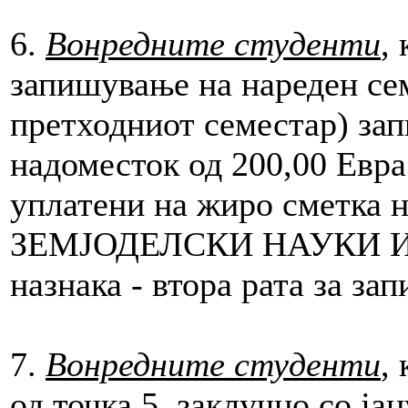
6.
Вонредните студенти
,
запишување на нареден се
претходниот семестар) зап
надоместок од 200,00 Евра
уплатени на жиро сметк
ЗЕМЈОДЕЛСКИ НАУКИ И
назнака - втора рата за за
7.
Вонредните студенти
,
од точка 5, заклучно со ја