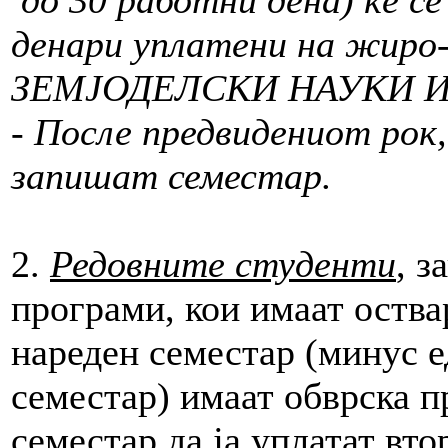
денари уплатени на жиро
ЗЕМЈОДЕЛСКИ НАУКИ И
-
После предвидениот рок
запишат семестар.
2.
Редовните студенти
, з
програми, кои имаат оства
нареден семестар (минус е
семестар) имаат обврска 
семестар да ја уплатат втор