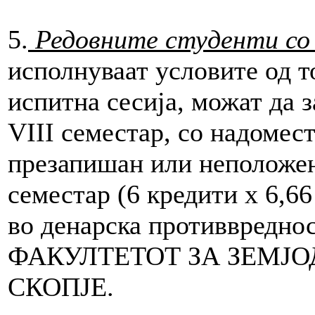
5.
Редовните студенти со
исполнуваат условите од то
испитна сесија, можат да з
VIII семестар, со надомест
презапишан или неположен
семестар (6 кредити x 6,66
во денарска противвреднос
ФАКУЛТЕТОТ ЗА ЗЕМЈО
СКОПЈЕ.