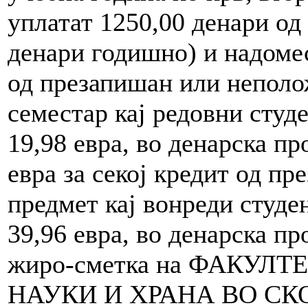
уплатат 1250,00 денари од
денари годишно) и надомест
од презапишан или неполо
семестар кај редовни студе
19,98 евра, во денарска пр
евра за секој кредит од п
предмет кај вонреди студен
39,96 евра, во денарска пр
жиро-сметка на ФАКУЛ
НАУКИ И ХРАНА ВО СК