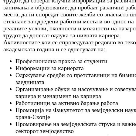
трудот, да соберат клучни информации за различн
занимања и образование, да пробаат различни раб
места, да ги споредат своите желби со знаењето ш
стекнале за одредени работни места и во однос на
реалните услови, околности и можности на пазаро
трудот да донесат одлука за нивната кариера.
Активностите кои се спроведуваат редовно во теко
академската година и се однесуваат на:
Професионална пракса за студенти
Информации за кариерата
Одржување средби со претставници на бизни
заедницата
Организирање обуки за насочување и советув
кариера и менаџмент на кариера
Работилници за активно барање работа
Промоција на Факултетот за земјоделски нау
храна-Скопје
Промовирање на земјоделската струка и важн
секторот земјоделство