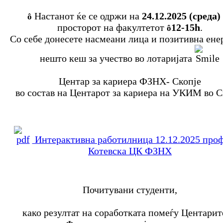
Настанот ќе се одржи на
24.12.2025 (среда)
ô
просторот на факултетот
12-15h
.
ô
Со себе донесете насмеани лица и позитивна енер
нешто кеш за учество во лотаријата
Центар за кариера ФЗНХ- Скопје
во состав на Центарот за кариера на УКИМ во С
Интерактивна работилница 12.12.2025 проф
Котевска ЦК ФЗНХ
Почитувани студенти,
како резултат на соработката помеѓу Центарит