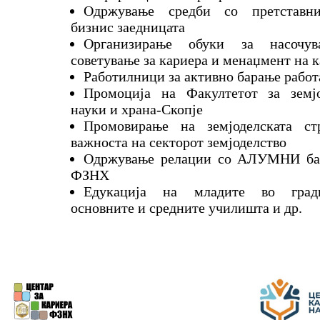
Одржување средби со претставн
бизнис заедницата
Организирање обуки за насочу
советување за кариера и менаџмент на 
Работилници за активно барање рабо
Промоција на Факултетот за земј
науки и храна-Скопје
Промовирање на земјоделската ст
важноста на секторот земјоделство
Одржување релации со АЛУМНИ баз
ФЗНХ
Едукација на младите во гради
основните и средните училишта и др.