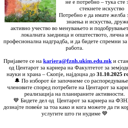
не е потребно – тука сте 
стекнете искуство
Потребно е да имате желба 
знаења и искуства, друж
активно учество во менувањето и подобрувањет
локалната заедница и општеството, лична 
професионална надградба, и да бидете спремни за
работа.
Пријавете се на
kariera@fznh.ukim.edu.mk
и стан
од Центарот за кариера на Факултетот за земјод
науки и храна – Скопје, најдоцна до
31.10.2025 
🔔 По изборот ќе започнеме со распоредување
членовите според потребите на Центарот за кари
реализација на планираните активности.
💙 Бидете дел од Центарот за кариера на ФЗН
дознајте повеќе за тоа како и кога можете да ги к
услугите што ги нудиме 💙