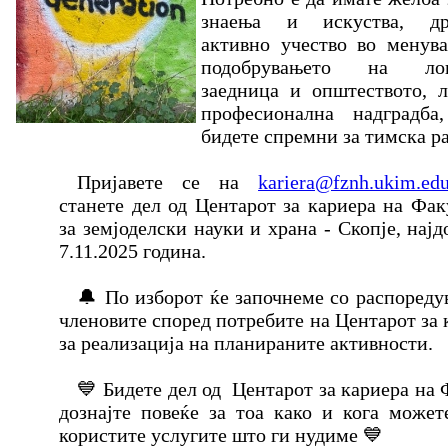
знаења и искуства, др
активно учество во менув
подобрувањето на лок
заедница и општеството, 
професионална надградба
бидете спремни за тимска 
Пријавете се на
kariera@fznh.ukim.ed
станете дел од Центарот за кариера на Фак
за земјоделски науки и храна - Скопје, најд
7.11.2025 година.
🔔 По изборот ќе започнеме со распореду
членовите според потребите на Центарот за 
за реализација на планираните активности.
💙 Бидете дел од Центарот за кариера на
дознајте повеќе за тоа како и кога может
користите услугите што ги нудиме 💙