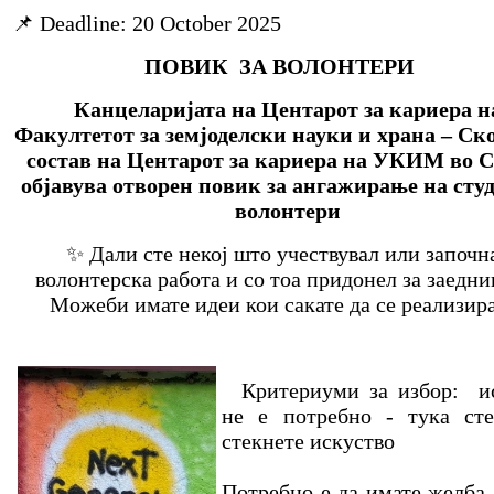
📌 Deadline: 20 October 2025
ПОВИК ЗА ВОЛОНТЕРИ
Канцеларијата на Центарот за кариера н
Факултетот за земјоделски науки и храна – Ско
состав на Центарот за кариера на УКИМ во С
објавува отворен повик за ангажирање на студ
волонтери
✨ Дали сте некој што учествувал или започн
волонтерска работа и со тоа придонел за заедни
Можеби имате идеи кои сакате да се реализир
Критериуми за избор: и
не е потребно - тука ст
стекнете искуство
Потребно е да имате желба 