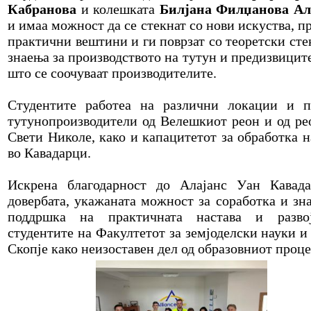
Кабранова
и колешката
Билјана Филџанова Ал
и имаа можност да се стекнат со нови искуства, п
практични вештини и ги поврзат со теоретски сте
знаења за производството на тутун и предизвиците
што се соочуваат производителите.
Студентите работеа на различни локации и п
тутунопроизводители од Велешкиот реон и од ре
Свети Николе, како и капацитетот за обработка н
во Кавадарци.
Искрена благодарност до Алајанс Уан Кавад
довербата, укажаната можност за соработка и зна
поддршка на практичната настава и разво
студентите на Факултетот за земјоделски науки и 
Скопје како неизоставен дел од образовниот проце