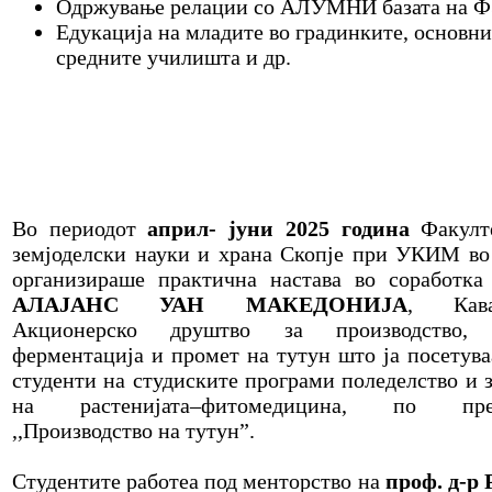
Одржување релации со АЛУМНИ базата на 
Едукација на младите во градинките, основни
средните училишта и др.
Во периодот
април- јуни 2025 година
Факулте
земјоделски науки и храна Скопје при УКИМ во
организираше практична настава во соработк
АЛАЈАНС УАН МАКЕДОНИЈА
, Кава
Акционерско друштво за производство, 
ферментација и промет на тутун што ја посетува
студенти на студиските програми поледелство и 
на растенијата–фитомедицина, по пре
,,Производство на тутун”.
Студентите работеа под менторство на
проф. д-р