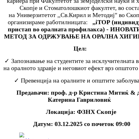
кариера при Факултетот за земјоделски науки и х
Скопје и Стоматолошкиот факултет, во сост
на Универзитетот ,,Св.Кирил и Методиј" во Скоп
организираме работилницата:
,,iTOP (индивид
пристап во оралната профилакса) - ИНОВА
МЕТОД ЗА ОДРЖУВАЊЕ НА ОРАЛНА ХИГИЕ
Цел:
✓ Запознавање на студентите за исклучителната 
на оралното здравје и неговиот ефект врз општото
✓ Превенција на оралните и општите заболу
Предавачи:
проф. д-р Кристина Митиќ &
Катерина Гавриловиќ
Локација: ФЗНХ Скопје
Датум: 03.12.2025 со почеток
09:00