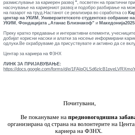
размислување за кариерен развој
"
, посветен на практични пр
насочување на кариерниот развој и подобро разбирање на мо
на пазарот на труд.Настанот се реализира во соработка со
Ка
центар на УКИМ
,
Универзитетското студентско собрание на
УКИМ
,
Фондацијата „Атанас Близнакоф"
и
Македонија2025
Преку кратко предавање и интерактивни елементи, учесниците
добијат корисни насоки и алатки за носење информирани кари
одлуки.Ве охрабруваме да присуствувате и активно да се вкл
Центар за кариера на ФЗНХ
ЛИНК ЗА ПРИЈАВУВАЊЕ:
https://docs.google.com/forms/d/e/1FAIpQLSd6zlcB1pveLVRX
Почитувани,
Ве покануваме на
предновогодишна забав
организирана од страна на волонтерите на Цента
кариера на ФЗНХ.