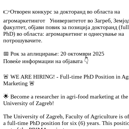
👉Отворен конкурс за докторанд во областа на
агромаркетингот Универзитетот во Загреб, Земјо
факултет, објави повик за позиција докторанд (ful
PhD) во областа: агромаркетинг и однесување на
потрошувачите.
📅 Рок за аплицирање: 20 октомври 2025
Повеќе информации на објавата 👇
🚨 WE ARE HIRING! - Full-time PhD Position in Ag
Marketing 🚨
🌟 Become a researcher in agri-food marketing at the
University of Zagreb!
The University of Zagreb, Faculty of Agriculture is o
a full-time PhD position for six (6) years. This positi