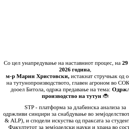
Со цел унапредување на наставниот процес, на
29
2026 година
,
м-р Марин Христовски,
истакнат стручњак од о
на тутунопроизводството, главен агроном во С
дооел Битола, одржа предавање на тема:
Одрж
производство на тутун
🐞
STP - платформа за длабинска анализа за
одржливи синџири за снабдување во земјоделство
& ALP), и сподели искуства од праксата за студен
Факултетот за земјоделски науки и храна во сос