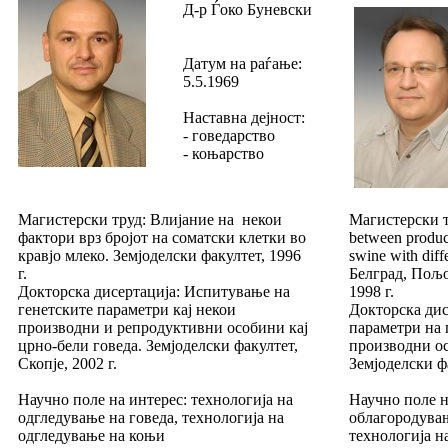
Д-р Ѓоко Буневски
Датум на раѓање:
5.5.1969
Наставна дејност:
- говедарство
- коњарство
Магистерски труд: Влијание на некои
Магистерски тр
фактори врз бројот на соматски клетки во
between product
кравјо млеко. Земјоделски факултет, 1996
swine with dif
г.
Белград, Пољо
Докторска дисертација: Испитување на
1998 г.
генетските параметри кај некои
Докторска дис
производни и репродуктивни особини кај
параметри на 
црно-бели говеда. Земјоделски факултет,
производни о
Скопје, 2002 г.
Земјоделски фа
Научно поле на интерес: технологија на
Научно поле н
одгледување на говеда, технологија на
облагородува
одгледување на коњи
технологија н