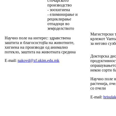
сточарското
производство
- зоохигиена
- елиминирање и
рециклирање
отпадоци во
земјоделството
Магистерски т
Научно поле на интерес: здравствена
крлежот Varro
заштита и благосостојба на животните,
за негово суз
хигиена на производи од анимално
потекло, заштита на животната средина
Докторска дис
E-mail:
nakovd@zf.ukim.edu.mk
продуктивност
опрашувањето 
некои сорти б
Научно поле 
растенија, пч
со пчели
E-mail:
hrisul