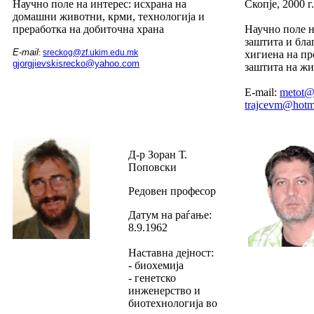
Научно поле на интерес: исхрана на
Скопје, 2000 г
домашни животни, крми, технологија и
преработка на добиточна храна
Научно поле н
заштита и бла
E-mail
:
sreckog@zf.ukim.edu.mk
хигиена на пр
gjorgjievskisrecko@yahoo.com
заштита на жи
E-mail:
metot@
trajcevm@hotm
Д-р Зоран Т.
Поповски
Редовен професор
Датум на раѓање:
8.9.1962
Наставна дејност:
- биохемија
- генетско
инженерство и
биотехнологија во