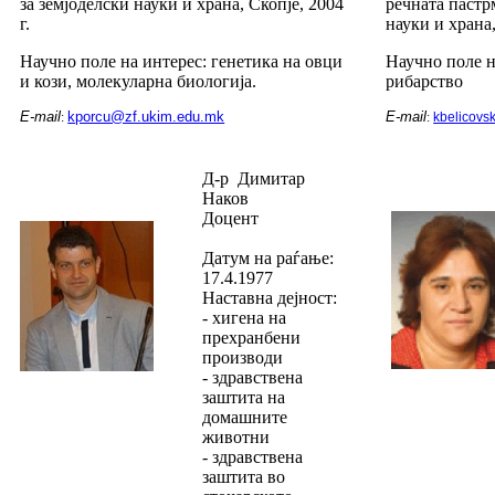
за земјоделски науки и храна, Скопје, 2004
речната пастр
г.
науки и храна,
Научно поле на интерес: генетика на овци
Научно поле н
и кози, молекуларна биологија.
рибарство
E-mail
kporcu@zf.ukim.edu.mk
E-mail
:
:
kbelicovs
Д-р Димитар
Наков
Доцент
Датум на раѓање:
17.4.1977
Наставна дејност:
- хигена на
прехранбени
производи
- здравствена
заштита на
домашните
животни
- здравствена
заштита во