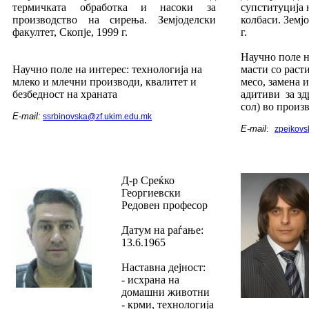
термичката обработка и насоки за
супституција 
производство на сирења. Земјоделски
колбаси. Земј
факултет, Скопје, 1999 г.
г.
Научно поле н
Научно поле на интерес: технологија на
масти со раст
млеко и млечни производи, квалитет и
месо, замена 
безбедност на храната
адитиви за зд
сол) во произ
E-mail:
ssrbinovska@zf.ukim.edu.mk
E-mail
:
zpejkovs
Д-р Среќко
Георгиевски
Редовен професор
Датум на раѓање:
13.6.1965
Наставна дејност:
- исхрана на
домашни животни
- крми, технологија