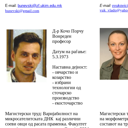
E-mail:
bunevski@zf.ukim.edu.mk
E-mail
vvukovic
:
vuk_vlado@yaho
bunevski@gmail.com
Д-р Кочо Порчу
Вонреден
професор
Датум на раѓање:
5.3.1973
Наставна дејност:
- овчарство и
козарство
- избрани
технологии од
сточарско
производство
- екосточарство
Магистерски труд: Варијабилност на
Магистерски 
микросателитската ДНК кај различни
на морфометр
соеви овци од расата праменка. Факултет
составот на т