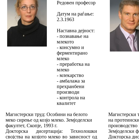
Редовен професор
Датум на раѓање:
2.3.1963
Наставна дејност:
- познавање на
млекото
- консумно и
ферментирано
млеко
- преработка на
млеко
- млекарство
- амбалажа за
прехранбени
производи
- контрола на
квалитет
Магистерски труд: Особини на белото
Магистерски 
меко сирење од козјо млеко. Земјоделски
на протеински
факултет, Скопје, 1993 г.
производство 
Докторска дисертација: Технолошки
Земјоделски фа
својства на козјото млеко во зависност од
Докторска дис