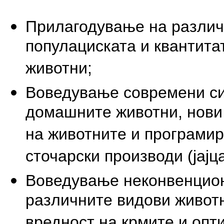
Прилагодување на различ
популациската и квантита
животни;
Воведување современи си
домашните животни, нови
на животните и програмир
сточарски производи (јајц
Воведување неконвенцион
различните видови животн
вредност на крмите и опт