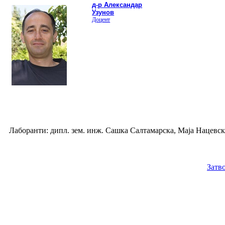
д-р Александар
Узунов
Доцент
Лаборанти: дипл. зем. инж. Сашка Салтамарска, Маја Нацевск
Затв