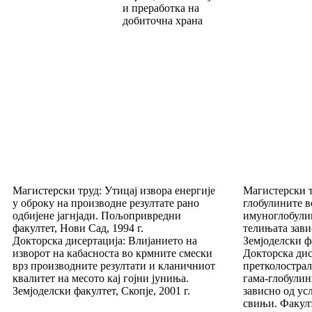
и преработка на
добиточна храна
Магистерски труд: Утицај извора енергије
Магистерски 
у оброку на производне резултате рано
глобулините в
одбијене јагнјади. Пољопривредни
имуноглобули
факултет, Нови Сад, 1994 г.
телињата зави
Докторска дисертација: Влијанието на
Земјоделски фа
изворот на кабасноста во крмните смески
Докторска дис
врз производните резултати и кланичниот
претколострал
квалитет на месото кај гојни јуниња.
гама-глобулин
Земјоделски факултет, Скопје, 2001 г.
зависно од ус
свињи. Факулт