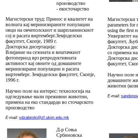
производство
- екосточарство
Магистерски труд: Принос и квалитет на
Магистерски тр
волната кај меринизираните популации
parameters for 
овци на овчеполскиот и шарпланинскиот
using the first r
сој и расата виртемберг.Земјоделски
Унверзитет н
факултет, Скопје, 1989 г.
факултет, Љуб
Докторска дисертација:
Докторска дис
Влијание на сезоната и вештачкиот
со примена на
фотопериод врз репродуктивната
Докторска дис
активност кај овните од домашните
факултет, Скопј
меринизирани популации и расата
виртемберг. Земјоделски факултет, Скопје,
Научно поле н
1996 г.
домашните жи
животни (кози
Научно поле на интерес: технологија на
E-mail:
sandono
одгледување мали преживни животни,
примена на еко стандарди во сточарското
производство
E-mail:
vdzabirski@zf.ukim.edu.mk
Д-р Соња
Србиновска