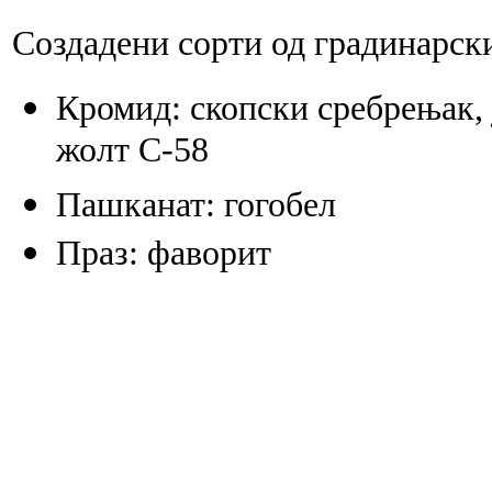
Создадени сорти од градинарск
Кромид: скопски сребрењак, ј
жолт С-58
Пашканат: гогобел
Праз: фаворит