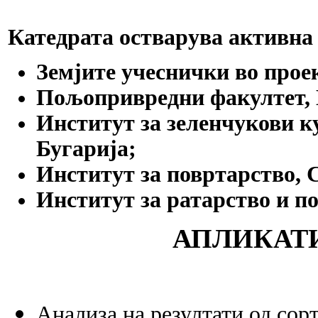
Катедрата остварува активна 
Земјите учеснички во про
Пољопривредни факултет, Н
Институт за зеленчукови ку
Бугарија;
Институт за повртарство, 
Институт за ратарство и по
АПЛИКАТ
Анализа на резултати од сор