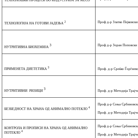
ТЕХНОЛОШКИ ПРОЦЕСИ ВО ИНДУСТРИЈА ЗА МЕСО
2
Проф д-р Златко Пејковски
ТЕХНОЛОГИЈА НА ГОТОВИ ЈАДЕЊА
3
Проф д-р Зоран Поповски
НУТРИТИВНА БИОХЕМИЈА
3
ПРИМЕНЕТА ДИЕТЕТИКА
Проф. д-р Среќко Ѓорѓиев
3
Проф. д-р Методија Трајч
НУТРИТИВНИ
РИЗИЦИ
Проф д-р Соња Србиновск
4
БЕЗБЕДНОСТ НА ХРАНА ОД АНИМАЛНО ПОТЕКЛО
Проф. д-р Методија Трајч
Проф д-р Соња Србиновск
КОНТРОЛА И ПРОПИСИ НА ХРАНА ОД АНИМАЛНО
4
ПОТЕКЛО
Проф. д-р Методија Трајч