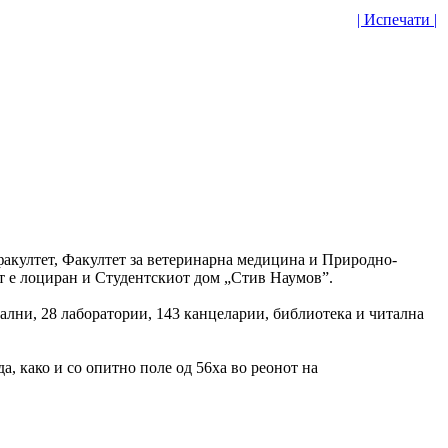
| Испечати |
факултет, Факултет за ветеринарна медицина и Природно-
от е лоциран и Студентскиот дом „Стив Наумов”.
бални, 28 лаборатории, 143 канцеларии, библиотека и читална
, како и со опитно поле од 56ха во реонот на