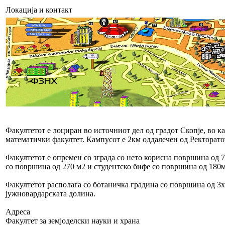
Локација и контакт
Факултетот е лоциран во источниот дел од градот Скопје, во 
математички факултет. Кампусот е 2км оддалечен од Ректорато
Факултетот е опремен со зграда со нето корисна површина од 7
со површина од 270 м2 и студентско бифе со површина од 180м
Факултетот располага со ботаничка градина со површина од 3ха
јужновардарската долина.
Адреса
Факултет за земјоделски науки и храна