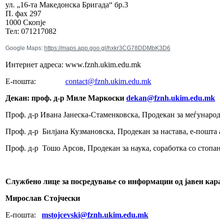
ул. „16-та Македонска Бригада“ бр.3
П. фах 297
1000 Скопје
Тел: 071217082
Google Maps:
https://maps.app.goo.gl/hxkr3CG78DDMbK3D6
Интернет адреса: www.fznh.ukim.edu.mk
E-пошта:
contact@fznh.ukim.edu.mk
Декан: проф. д-р Миле Маркоски
dekan@fznh.ukim.edu.mk
Проф. д-р Ивана Јанеска-Стаменковска, Продекан за меѓунаро
Проф. д-р
Билјана Кузмановска, Продекан за настава, е-пошта 
Проф. д-р
Тошо Арсов, Продекан за наука, соработка со стопан
Службено лице за посредување со информации од јавен кар
Мирослав Стојчески
E-пошта:
mstojcevski@fznh.ukim.edu.mk