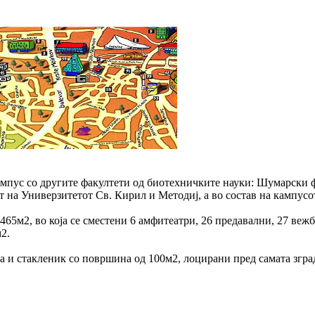
кампус со другите факултети од биотехничките науки: Шумарски 
т на Универзитетот Св. Кирил и Методиј, а во состав на кампус
465м2, во која се сместени 6 амфитеатри, 26 предавални, 27 веж
2.
 и стакленик со површина од 100м2, лоцирани пред самата зграда