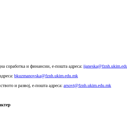
дна соработка и финансии
,
е-пошта адреса:
ijaneska@fznh.ukim.ed
адреса:
bkuzmanovska@fznh.ukim.edu.mk
ството и развој, е-пошта адреса:
arsovt@fznh.ukim.edu.mk
актер