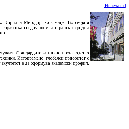
| Испечати |
в. Кирил и Методиј” во Скопје. Во својата
на соработка со домашни и странски сродни
та.
емуваат. Стандардите за нивно производство
 техники. Истовремено, глобален приоритет е
Факултетот е да оформува академски профил,