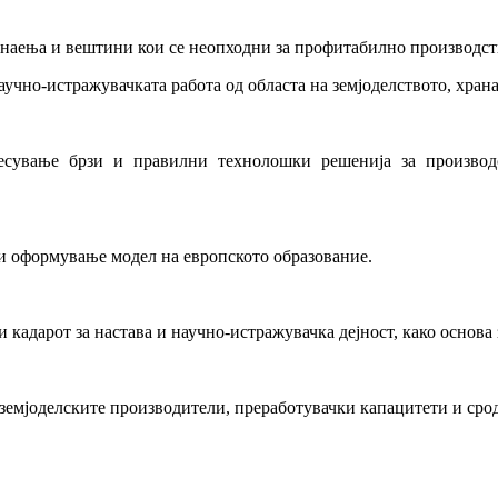
знаења и вештини кои се неопходни за профитабилно производст
чно-истражувачката работа од областа на земјоделството, храна
есување брзи и правилни технолошки решенија за производ
 оформување модел на европското образование.
кадарот за настава и научно-истражувачка дејност, како основа 
земјоделските производители, преработувачки капацитети и сро