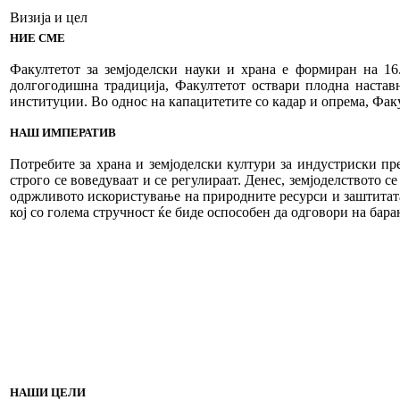
Визија и цел
НИЕ СМЕ
Факултетот за земјоделски науки и храна е формиран на 16
долгогодишна традиција, Факултетот оствари плодна настав
институции. Во однос на капацитетите со кадар и опрема, Факу
НАШ ИМПЕРАТИВ
Потребите за храна и земјоделски култури за индустриски пр
строго се воведуваат и се регулираат. Денес, земјоделството 
одржливото искористување на природните ресурси и заштитата
кој со голема стручност ќе биде оспособен да одговори на бар
НАШИ ЦЕЛИ