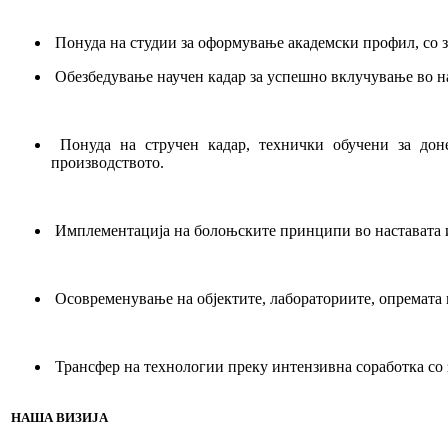
Понуда на студии за оформување академски профил, со 
Обезбедување научен кадар за успешно вклучување во нау
Понуда на стручен кадар, технички обучени за дон
производството.
Имплементација на болоњските принципи во наставата и
Осовременување на објектите, лабораториите, опремата и 
Трансфер на технологии преку интензивна соработка со 
НАША ВИЗИЈА