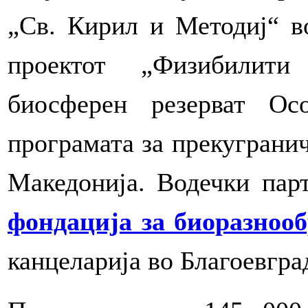
„Св. Кирил и Методиј“ во
проектот „Физибилити
биосферен резерват О
програмата за прекугранич
Македонија. Водечки пар
фондација за биоразнооб
канцеларија во Благоевгра