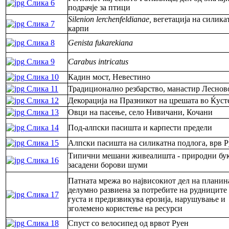
Слика 6
подрачје за птици
Silenion lerchenfeldianae,
вегетација на силика
Слика 7
карпи
Слика 8
Genista fukarekiana
Слика 9
Carabus intricatus
Слика 10
Кадин мост, Невестино
Слика 11
Традиционално резбарство, манастир Леснов
Слика 12
Декорација на Празникот на црешата во Ќус
Слика 13
Овци на пасење, село Нивичани, Кочани
Слика 14
Под-алпски пасишта и карпести предели
Слика 15
Алпски пасишта на силикатна подлога, врв 
Типични мешани живеалишта - природни бу
Слика 16
засадени борови шуми
Патната мрежа во највисокиот дел на планин
делумно развиена за потребите на рудниците
Слика 17
густа и предизвикува ерозија, нарушување и
зголемено користење на ресурси
Слика 18
Спуст со велосипед од врвот Руен