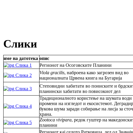
Слики
име на датотека
опис
Слика 1
Регионот на Осоговските Планини
Viola gracilis
, наброена како загрозен вид во
Слика 2
националната Црвена книга на Бугарија
Степовидни хабитати во пониските и брдски
Слика 3
планински хабитати во повисокиот дел
Традиционалното користење на шумата води
промени на изгледот и екосистемот. Дегради
Слика 4
букова шума заради собирање на лисја за сто
храна.
Zootoca vivipara
, редок гуштер на македонски
Слика 5
планини
Регионот кај селото Ратковица, дел од Значај