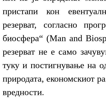
пристапи кон евентуал
резерват, согласно пр
биосфера“ (Мan and Biosp
резерват не е само зачув
туку и постигнување на о
природата, економскиот ра
вредности.