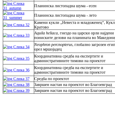
Слика
Планинска листопадна шума - есен
31_autumn
Слика
Планинска листопадна шума - лето
31_summer
Камени кукли „Невеста и младоженец“, Кукл
Слика 32
Кратово
Aquila heliaca
, гнездо на царски орли најдени
Слика 33
пониските делови на планината во Македони
Neophron percnopterus
, глобално загрозен еги
Слика 34
орел мршојадец
Координативна средба на експертите и
Слика 35
административните тимови на проектот
Координативна средба на експертите и
Слика 36
административните тимови на проектот
Слика 37
Средба по проектот
Слика 38
Завршен настан на проектот во Благоевград
Слика 39
Завршен настан на проектот во Благоевград