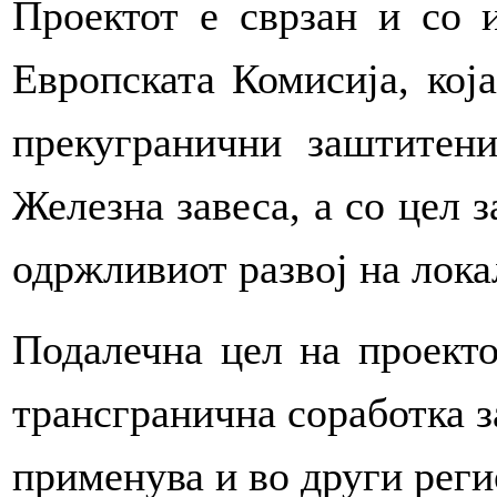
Проектот е сврзан и со и
Европската Комисија, кој
прекугранични заштитен
Железна завеса, а со цел 
одржливиот развој на лока
Подалечна цел на проекто
трансгранична соработка за
применува и во други реги