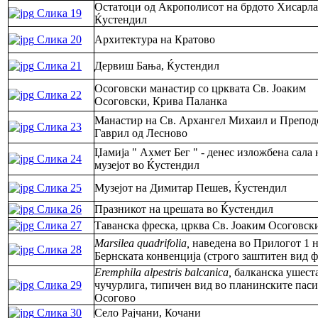
Остатоци од Акрополисот на брдото Хисарла
Слика 19
Ќустендил
Слика 20
Архитектура на Кратово
Слика 21
Дервиш Бања, Ќустендил
Осоговски манастир со црквата Св. Јоаким
Слика 22
Осоговски, Крива Паланка
Манастир на Св. Архангел Михаил и Препод
Слика 23
Гаврил од Лесново
Џамија " Ахмет Бег " - денес изложбена сала 
Слика 24
музејот во Ќустендил
Слика 25
Музејот на Димитар Пешев, Ќустендил
Слика 26
Празникот на црешата во Ќустендил
Слика 27
Таванска фреска, црква Св. Јоаким Осоговск
Marsilea quadrifolia,
наведена во Прилогот 1 
Слика 28
Бернската конвенција (строго заштитен вид ф
Eremphila alpestris balcanica,
балканска ушест
Слика 29
чучурлига, типичен вид во планинските пас
Осогово
Слика 30
Село Рајчани, Кочани