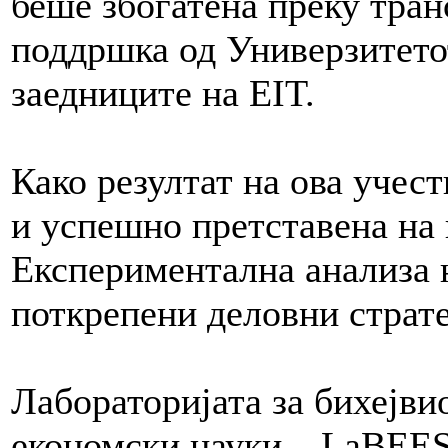
беше збогатена преку тран
поддршка од Универзитето
заедниците на EIT.
Како резултат на ова учест
и успешно претставена на 
Експериментална анализа 
поткрепени деловни страте
Лабораторијата за бихејв
економски науки – LaBEES