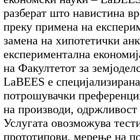
разберат што навистина в
преку примена на експери
замена на хипотетички анк
експериментална економија
на Факултетот за земјоделс
LaBEES е специјализирана
потрошувачки преференции
на производи, одржливост 
Услугата овозможува тест
прототипови, мерење на по