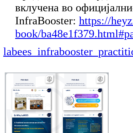
вклучена во официјалнио
InfraBooster:
https://hey
book/ba48e1f379.html#p
labees_infrabooster_practiti