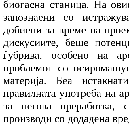
биогасна станица. На ови
запознаени со истражув
добиени за време на проек
дискусиите, беше потенц
ѓубрива, особено на а
проблемот со осиромашув
материја. Беа истакна
правилната употреба на ар
за негова преработка,
производи со додадена вре