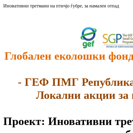
Иновативни третмани на птичјо ѓубре, за намален отпад
Глобален еколошки фонд
- ГЕФ ПМГ Република
Локални акции за 
Проект: Иновативни трет