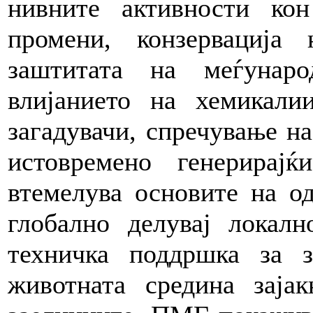
нивните активности ко
промени, конзервација 
заштитата на меѓунар
влијанието на хемикалии
загадувачи, спречување на
истовремено генерирајќ
втемелува основите на о
глобално делувај локал
техничка поддршка за 
животната средина зајак