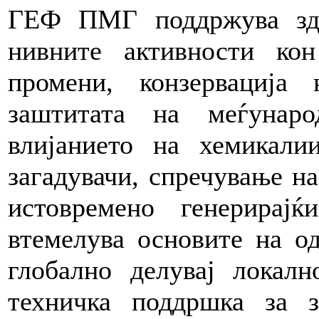
ГЕФ ПМГ поддржува здр
нивните активности ко
промени, конзервација 
заштитата на меѓунар
влијанието на хемикалии
загадувачи, спречување на
истовремено генерирајќ
втемелува основите на о
глобално делувај локал
техничка поддршка за 