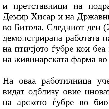
и претставници на под
Демир Хисар и на Државни
во Битола. Следниот ден (
демонстрирана работата н
на птичјото ѓубре кои беа
на живинарската фарма во
На оваа работилница уч
видат одблизу овие инова
на арското ѓубре во био