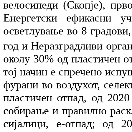
велосипеди (Скопје), прв
Енергетски ефикасни уч
осветлување во 8 градови
год и Неразградливи орга
околу 30% од пластичен от
тој начин е спречено испу
фурани во воздухот, селек
пластичен отпад, од 2020
собирање и правилно раск
сијалици, е-отпад; од 2