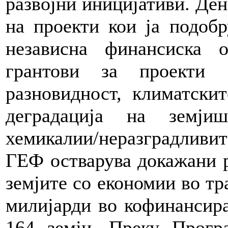
развојни иницијативи. Де
на проекти кои ја подобр
независна финансиска о
грантови за проекти 
разновидност, климатски
деградација на земји
хемикалии/неразградливите
ГЕФ остварува докажани ре
земјите со економии во тр
милијарди во кофинансира
164 земји. Преку Прогр