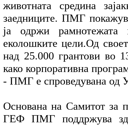
животната средина зајак
заедниците. ПМГ покажува
ја одржи рамнотежата 
еколошките цели.Од свое
над 25.000 грантови во 
како корпоративна програм
- ПМГ е спроведувана од
Основана на Самитот за п
ГЕФ ПМГ поддржува здр