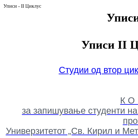
Уписи - II Циклус
Уписи
Уписи II Ц
Студии од втор цик
К О
за запишување студенти на 
пр
Универзитетот „Св. Кирил и Мет