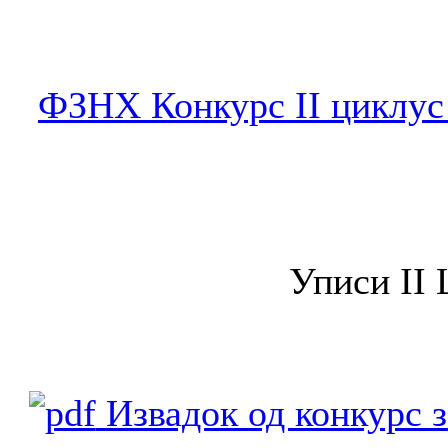
ФЗНХ Конкурс II циклус 
Уписи II 
Извадок од конкурс з