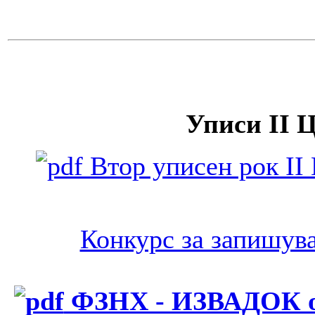
Уписи II Ц
Втор уписен рок II
Конкурс за запишува
ФЗНХ - ИЗВАДОК од 