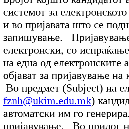
системот за електронското
и во пријавата што се под
запишување. Пријавување
електронски, со испраќање
на една од електронските 
објават за пријавување на
Во предмет (Subject) на 
fznh@ukim.edu.mk
) канди
автоматски им го генерира
пријавување. Во прилог на