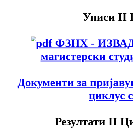
Уписи II 
ФЗНХ - ИЗВАДО
магистерски студ
Документи за пријаву
циклус с
Резултати II Ц