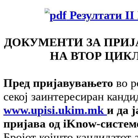
Резултати II
ДОКУМЕНТИ ЗА ПРИ
НА ВТОР ЦИКЛ
Пред пријавувањето
во р
секој заинтересиран канд
www.upisi.ukim.mk
и да 
пријава од iKnow-систем
Бројот којшто кандидатот 