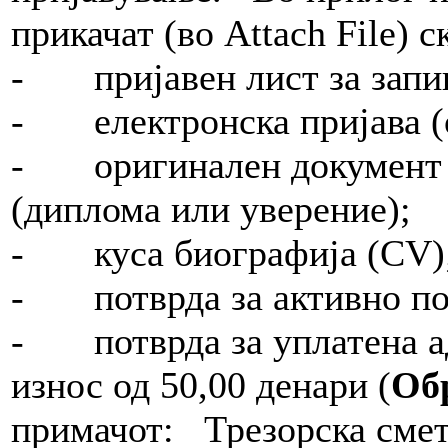
прикачат (во Attach File)
- пријавен лист за зап
- електронска пријава 
- оригинален документ з
(диплома или уверение);
- куса биографија (CV
- потврда за активно по
- потврда за уплатена ад
износ од 50,00 денари (
Об
примачот: Трезорска смет