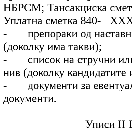
НБРСМ; Тансакциска сметк
Уплатна сметка 840- ХХХ
- препораки од наставни
(доколку има такви);
- список на стручни или
нив (доколку кандидатите
- документи за евентуалн
документи.
Уписи II 