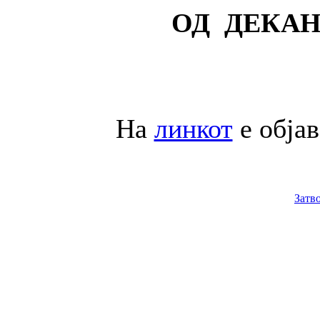
ОД ДЕКАН
На
линкот
е обја
Затв