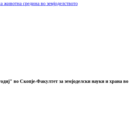
а животна средина во земјоделството
одиј" во Скопје
-
Факултет за земјоделски науки и храна во