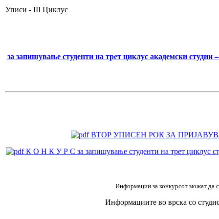
Уписи - III Циклус
за запишување студенти на трет циклус академски студии –
ВТОР УПИСЕН РОК ЗА ПРИЈАВУВ
К О Н К У Р С за запишување студенти на трет циклус ст
Информации за конкурсот можат да се
Информациите во врска со студис