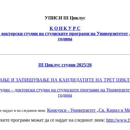
УПИСИ III Циклус
К О Н К У Р С
 докторски студии на студиските програми на Универзитетот 
година
III Циклус студии 2025/26
АЊЕ И ЗАПИШУВАЊЕ НА КАНДИДАТИТЕ НА ТРЕТ ЦИКЛУС
удии – докторски студии на студиските програми на Универзитет
година
Конкурси - Универзитет „Св. Кирил и Мет
 најдат и на следниов линк:
ките програми можат да се најдат на следниот линк:
http://www.f