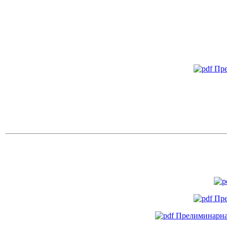
Пре
Пре
Прелиминарна л