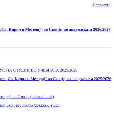
| Испечати |
„Св. Кирил и Методиј“ во Скопје, во академската 2026/2027
 НА СТУДИИ ВО УЧЕБНАТА 2025/2026
от „Св. Кирил и Методиј“ во Скопје, во академската 2025/2026
одиј“ во Скопје (ukim.edu.mk)
znh.ukim.edu.mk/mk/doktorski-studii