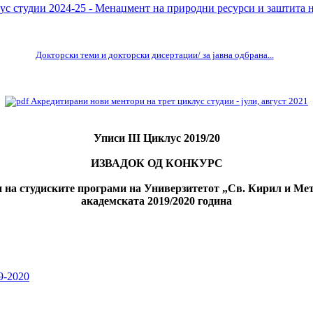
с студии 2024-25 - Менаџмент на природни ресурси и заштита н
Докторски теми и докторски дисертации/ за јавна одбрана...
Акредитирани нови ментори на трет циклус студии - јули, август 2021
Уписи III Циклус 2019/20
ИЗВАДОК ОД КОНКУРС
и на студиските програми на Универзитетот „Св. Кирил и Мет
академската 2019/2020
година
9-2020