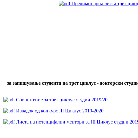
Прелиминарна листа трет циклу
за запишување студенти на трет циклус - докторски студи
Соопштение за трет циклус студии 2019/20
Извадок од конкурс III Циклус 2019-2020
Листа на потенцијални ментори за III Циклус студии 201