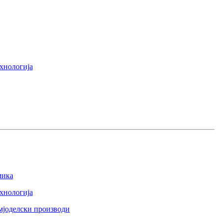
хнологија
мика
хнологија
емјоделски производи