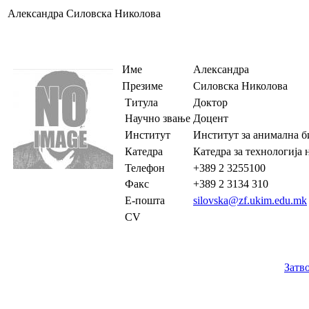
Александра Силовска Николова
Име
Александра
Презиме
Силовска Николова
Титула
Доктор
Научно звање
Доцент
Институт
Институт за анимална б
Катедра
Катедра за технологија
Телефон
+389 2 3255100
Факс
+389 2 3134 310
Е-пошта
silovska@zf.ukim.edu.mk
CV
Затв