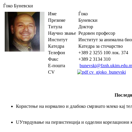
Ѓоко Буневски
Име
Ѓоко
Презиме
Буневски
Титула
Доктор
Научно звање
Редовен професор
Институт
Институт за анимална био
Катедра
Катедра за сточарство
Телефон
+389 2 3255 100 лок. 374
Факс
+389 2 3134 310
Е-пошта
bunevski@fznh.ukim.edu.
CV
cv_gjoko_bunevski
Последн
Користење
на
нормално
и
длабоко
смрзнато
млеко
кај
те
U
Утврдување
на
перзистенција
и
одделни
корелациони