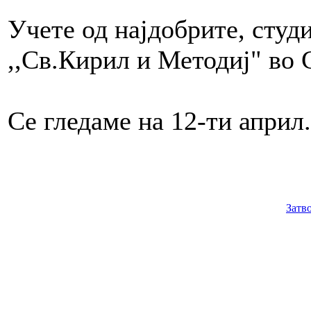
Учете од најдобрите, студ
,,Св.Кирил и Методиј" во 
Се гледаме на 12-ти април.
Затв