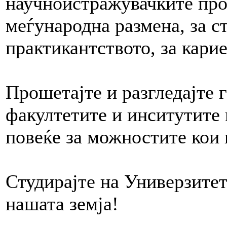
научноистражувачките прое
меѓународна размена, за с
практикантството, за кари
Прошетајте и разгледајте 
факултетите и инситутите
повеќе за можностите кои в
Студирајте на Универзитет
нашата земја!