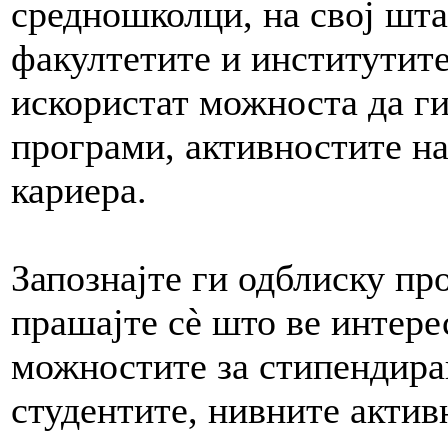
средношколци, на свој штан
факултетите и институтите
искористат можноста да ги
програми, активностите на
кариера.
Запознајте ги одблиску пр
прашајте сè што ве интере
можностите за стипендира
студентите, нивните актив