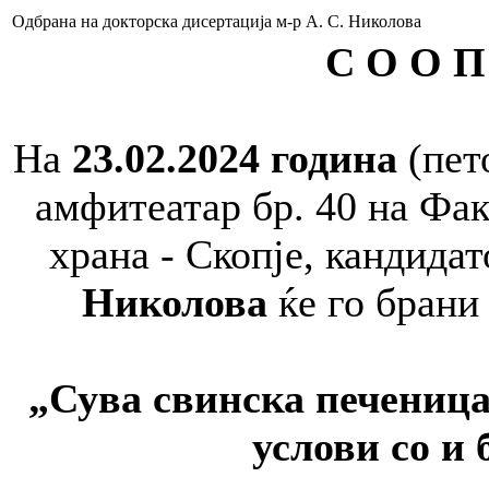
Одбрана на докторска дисертација м-р А. С. Николова
С О О П
На
23.0
2
.2024
година
(пет
амфитеатар бр. 40 на Фак
храна - Скопје, кандида
Николова
ќе го брани 
„Сува свинска печеница
услови со и 