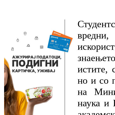
Студентс
вредни,
искорис
знаењето
истите, 
но и со 
на Мини
наука и
академс