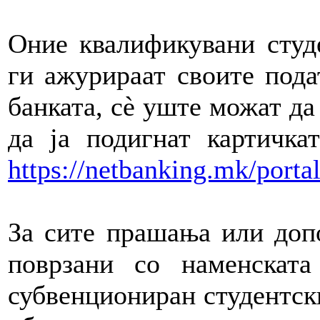
Оние квалификувани студе
ги ажурираат своите пода
банката, сѐ уште можат да 
да ја подигнат картичка
https://netbanking.mk/portal
За сите прашања или доп
поврзани со наменската
субвенциониран студентски