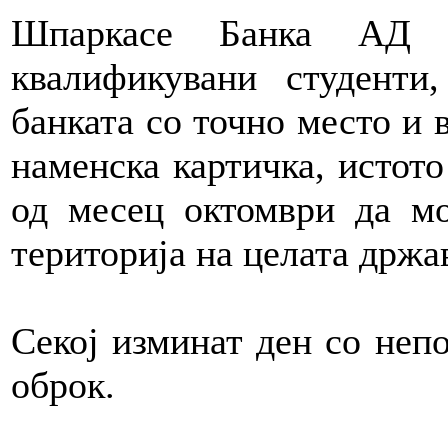
Шпаркасе Банка АД С
квалификувани студенти
банката со точно место и 
наменска картичка, истото
од месец октомври да мо
територија на целата држ
Секој изминат ден со непо
оброк.