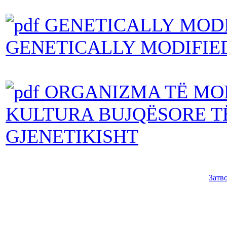
GENETICALLY MODI
GENETICALLY MODIFIE
ORGANIZMA TË MOD
KULTURA BUJQËSORE T
GJENETIKISHT
Затв