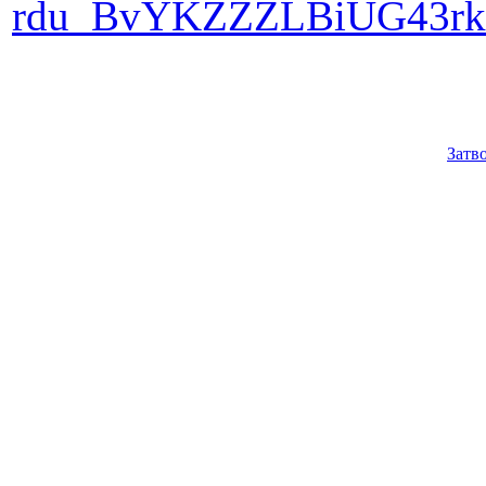
rdu_BvYKZZZLBiUG43r
Затв