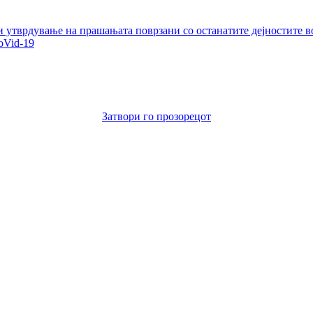
и утврдување на прашањата поврзани со останатите дејностите в
oVid-19
Затвори го прозорецот