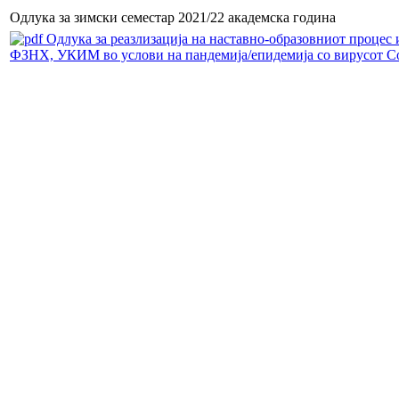
Одлука за зимски семестар 2021/22 академска година
Одлука за реазлизација на наставно-образовниот процес 
ФЗНХ, УКИМ во услови на пандемија/епидемија со вирусот C