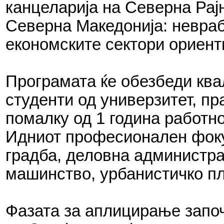
канцеларија на Северна Рај
Северна Македонија: невраб
економските сектори ориенти
Програмата ќе обезбеди ква
студенти од универзитет, п
помалку од 1 година работно
Идниот професионален фокус
градба, деловна администра
машинство, урбанистичко пл
Фазата за аплицирање започ