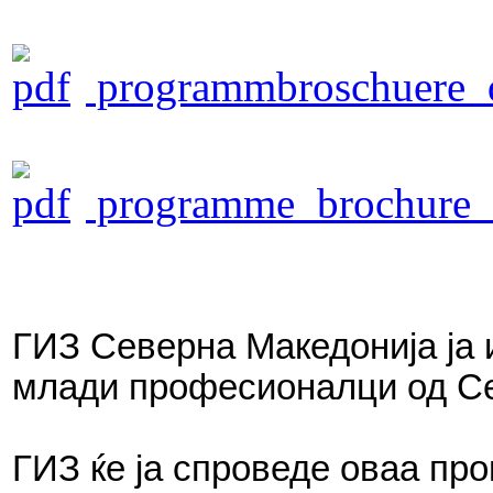
programmbroschuere_q
programme_brochure_q
ГИЗ Северна Македонија ја 
млади професионалци од Сев
ГИЗ ќе ја спроведе оваа пр