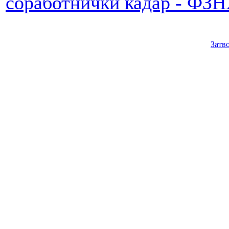
соработнички кадар - ФЗН
Затв