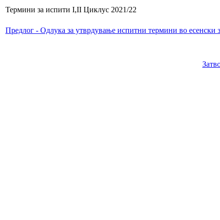
Термини за испити I,II Циклус 2021/22
Предлог - Одлука за утврдување испитни термини во есенски
Затв