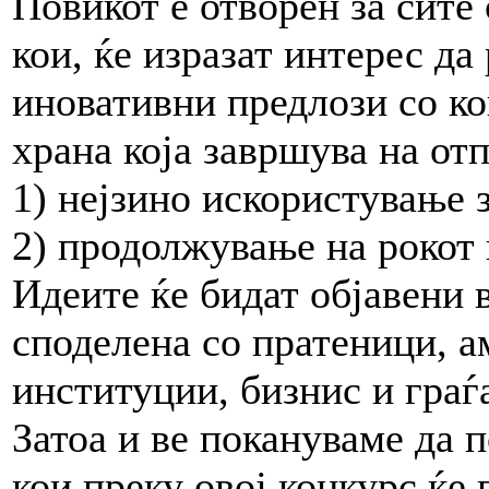
Повикот е отворен за сите
кои, ќе изразат интерес да
иновативни предлози со ко
храна која завршува на отп
1) нејзино искористување 
2) продолжување на рокот
Идеите ќе бидат објавени в
споделена со пратеници, а
институции, бизнис и гра
Затоа и ве покануваме да 
кои преку овој конкурс ќе