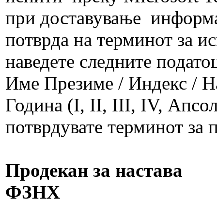
при доставување информа
потврда на терминот за ис
наведете слeдните подато
Име Презиме / Индекс / На
Година (I, II, III, IV, Апсо
потврдувате те
Продекан за настава
ФЗНХ