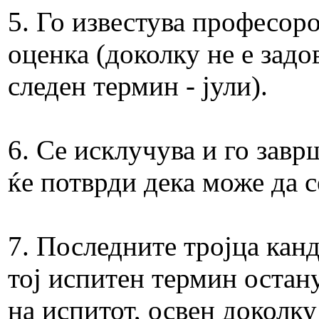
5. Го известува професоро
оценка (доколку не е задо
следен термин - јули).
6. Се исклучува и го завр
ќе потврди дека може да с
7. Последните тројца кан
тој испитен термин остан
на испитот, освен доколк