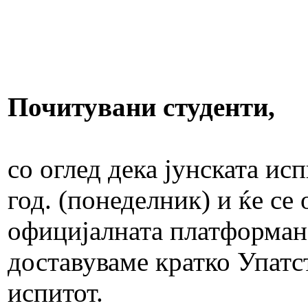
Почитувани студенти,
со оглед дека јунската ис
год. (понеделник) и ќе се
официјалната платформан
доставуваме кратко Упатс
испитот.