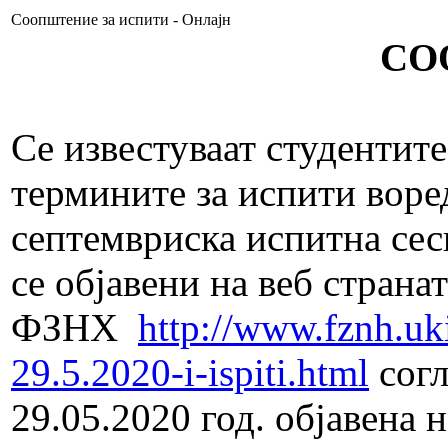
Соопштение за испити - Онлајн
СО
Се известуваат студентите
термините за испити воре
септемвриска испитна сес
се објавени на веб странат
ФЗНХ
http://www.fznh.u
29.5.2020-i-ispiti.html
согл
29.05.2020 год. објавена 