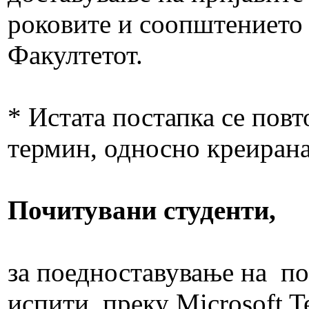
роковите и соопштението к
Факултетот.
* Истата постапка се повт
термин, односно креиран
Почитувани студенти,
за поедноставување на по
испити преку Microsoft T