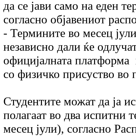
да се јави само на еден т
согласно објавениот расп
- Термините во месец јули
независно дали ќе одлучат
официјалната платформа 
со физичко присуство во 
Студентите можат да ја ис
полагаат во два испитни т
месец јули), согласно Ра