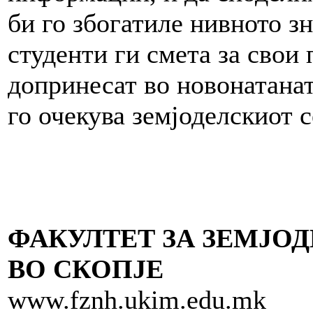
би го збогатиле нивното з
студенти ги смета за свои
допринесат во новонатанат
го очекува земјоделскиот 
ФАКУЛТЕТ ЗА ЗЕМЈОД
ВО СКОПЈЕ
www.fznh.ukim.edu.mk