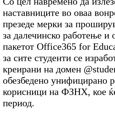
Со цел навремено да излез
наставниците во оваа вонр
презеде мерки за проширу
за далечинско работење и 
пакетот Office365 for Educ
за сите студенти се израб
креирани на домен @student
обезбедено унифицирано р
корисници на ФЗНХ, кое ќе
период.