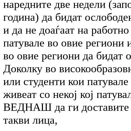
наредните две недели (запо
година) да бидат ослободе
и да не доаѓаат на работн
патувале во овие региони и
во овие региони да бидат 
Доколку во високообразов
или студенти кои патувале
живеат со некој кој патува
ВЕДНАШ да ги доставите с
такви лица,