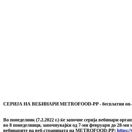
СЕРИЈА НА ВЕБИНАРИ METROFOOD-PP - бесплатни on-li
Во понеделник (7.2.2022 г.) ќе започне серија вебинари о
во 8 понеделници, започнувајќи од 7-ми февруари до 28-ми 
вебинарите на веб-страницата на METROFOOD-PP:
https:/