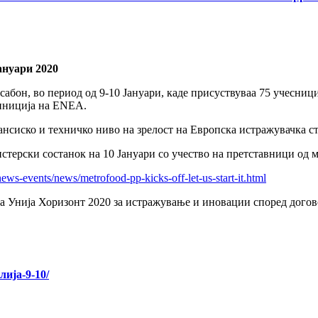
ануари 2020
он, во период од 9-10 Јануари, каде присуствуваа 75 учесници 
ординиција на ENEA.
нансиско и техничко ниво на зрелост на Европска истражувачка ст
терски состанок на 10 Јануари со учество на претставници од м
ws-events/news/metrofood-pp-kicks-off-let-us-start-it.html
 Унија Хоризонт 2020 за истражување и иновации според догово
лија-9-10/