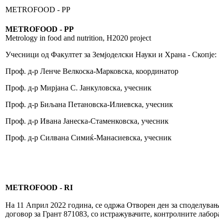
METROFOOD - PP
METROFOOD - PP
Metrology in food and nutrition, H2020 project
Учесници од Факултет за Земјоделски Науки и Храна - Скопје:
Проф. д-р Ленче Велкоска-Марковска, координатор
Проф. д-р Мирјана С. Јанкуловска, учесник
Проф. д-р Биљана Петановска-Илиевска, учесник
Проф. д-р Ивана Јанеска-Стаменковска, учесник
Проф. д-р Силвана Симиќ-Манасиевска, учесник
METROFOOD - RI
На 11 Април 2022 година, се одржа Отворен ден за споделува
договор за Грант 871083, со истражувачите, контролните лаб