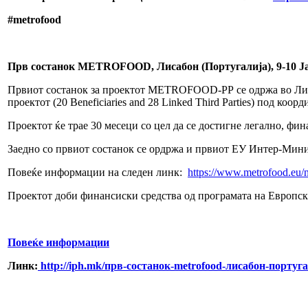
#metrofood
Прв состанок METROFOOD, Лисабон (Португалија), 9-10 Ј
Првиот состанок за проектот METROFOOD-PP се одржа во Лисаб
проектот (20 Beneficiaries and 28 Linked Third Parties) под ко
Проектот ќе трае 30 месеци со цел да се достигне легално, фи
Заедно со првиот состанок се ордржа и првиот ЕУ Интер-Минис
Повеќе информации на следен линк:
https://www.metrofood.eu/ne
Проектот доби финансиски средства од програмата на Европска
Повеќе информации
Линк:
http://iph.mk/прв-состанок-metrofood-лисабон-португа