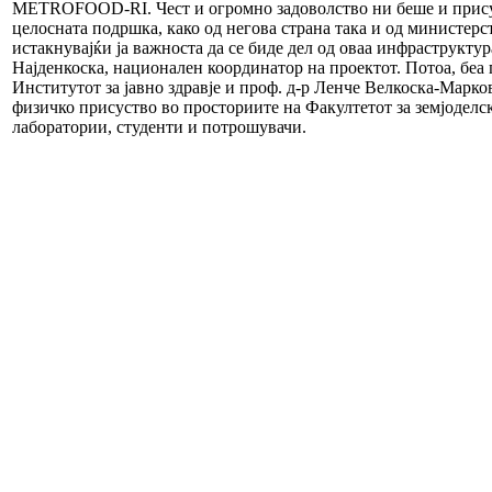
METROFOOD-RI. Чест и огромно задоволство ни беше и присуст
целосната подршка, како од негова страна така и од министерс
истакнувајќи ја важноста да се биде дел од оваа инфраструкту
Најденкоска, национален координатор на проектот. Потоа, б
Институтот за јавно здравје и проф. д-р Ленче Велкоска-Марко
физичко присуство во просториите на Факултетот за земјоделск
лаборатории, студенти и потрошувачи.