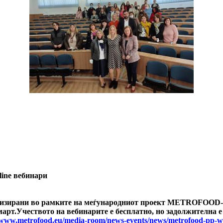
ne вебинари
рганизирани во рамките на меѓународниот проект METROFOOD-
март.Учеството на вебинарите е бесплатно, но задолжителна 
/www.metrofood.eu/media-room/news-events/news/metrofood-pp-web