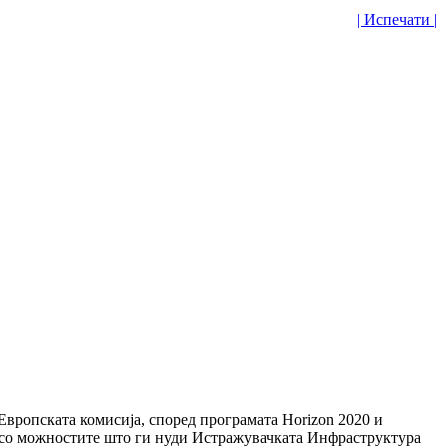
| Испечати |
вропската комисија, според програмата Horizon 2020 и
е со можностите што ги нуди Истражувачката Инфраструктура