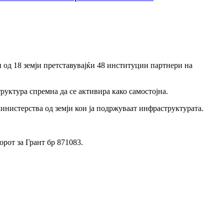
од 18 земји претставувајќи 48 институции партнери на
руктура спремна да се активира како самостојна.
инистерства од земји кои ја подржуваат инфраструктурата.
рот за Грант бр 871083.