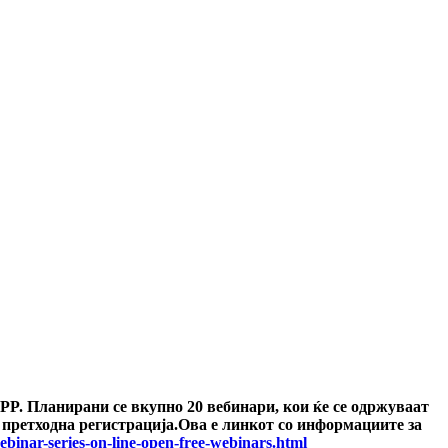
PP. Планирани се вкупно 20 вебинари, кои ќе се одржуваат
е претходна регистрација.Ова е линкот со информациите за
inar-series-on-line-open-free-webinars.html