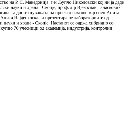
о на Р. С. Македонија, г-н Љупчо Николовски кој ни ја даде
лски науки и храна - Скопје, проф. д-р Вјекослав Танасковиќ
злагање за достигнувањата на проектот имаше м-р спец Анита
Анита Најденкоска ги презентираше лабораториите од
и науки и храна - Скопје. Настанот се одржа хибридно со
 вкупно 70 учесници од академија, индустрија, контролни