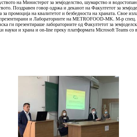
вото на Министерот за земјоделство, шумарство и водостопанств
твото. Поздравен говор одржа и деканот на Факултетот за земјоде
ра за промоција на квалитетот и безбедноста на храната. Свое и
еа презентирани и Лабораториите на METROFOOD-MK. М-р спец. 
вска ги презентираше лабораториите од Факултетот за земјоделск
и науки и храна и on-line преку платформата Microsoft Teams со