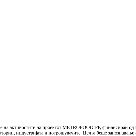
ње на активостите на проектот METROFOOD-PP, финансиран од Е
оратории, индустријата и потрошувачите. Целта беше запознавањ