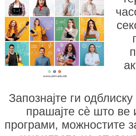
час
сек
п
ак
Запознајте ги одблиску
прашајте сè што ве 
програми, можностите з