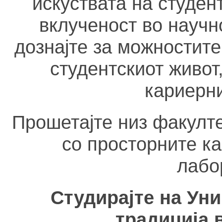
искуствата на студен
вклученост во научн
дознајте за можностите
студентскиот живот,
кариерн
Прошетајте низ факулте
со просторните к
лабо
Студирајте на Уни
традиција 