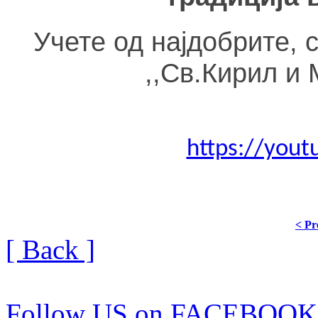
Учете од најдобрите, 
,,Св.Кирил и 
https://you
< Pr
[ Back ]
Follow US on FACEBOOK