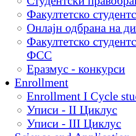
Студентски правобра
Факултетско студент
Онлајн одбрана на д
Факултетско студент
ФСС
Еразмус - конкурси
Enrollment
Enrollment I Cycle stu
Уписи - II Циклус
Уписи - III Циклус